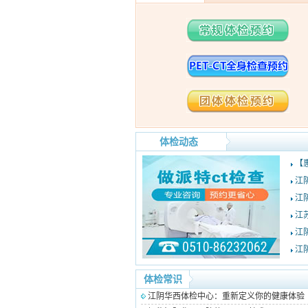
体检动态
【
江
江
江
江
江
体检常识
江阴华西体检中心：重新定义你的健康体验