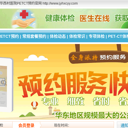
ETCT预约官网 http://www.jyhxcyy.com
PETCT预约
|
常规套餐预约
|
体检动态
|
体检常识
|
专项体检
|
PET-CT体
体
会员登录
通
检
现在时间：