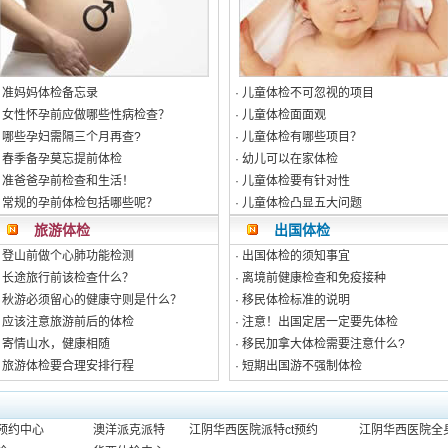
·
准妈妈体检备忘录
·
儿童体检不可忽视的项目
·
女性怀孕前应做哪些性病检查？
·
儿童体检面面观
·
哪些孕妇需隔三个月再查?
·
儿童体检有哪些项目？
·
春季备孕莫忘提前体检
·
幼儿可以在家体检
·
准爸爸孕前检查和生活！
·
儿童体检要有针对性
·
常规的孕前体检包括哪些呢？
·
儿童体检凸显五大问题
旅游体检
出国体检
·
登山前做个心肺功能检测
·
出国体检的须知事宜
·
长途旅行前该检查什么？
·
离境前健康检查和免疫接种
·
秋游必须留心的健康守则是什么？
·
移民体检标准的说明
·
应该注意旅游前后的体检
·
注意！出国定居一定要先体检
·
寄情山水，健康相随
·
移民加拿大体检需要注意什么?
·
旅游体检要合理安排行程
·
短期出国游不强制体检
预约中心
澳洋派克派特
江阴华西医院派特ct预约
江阴华西医院全身