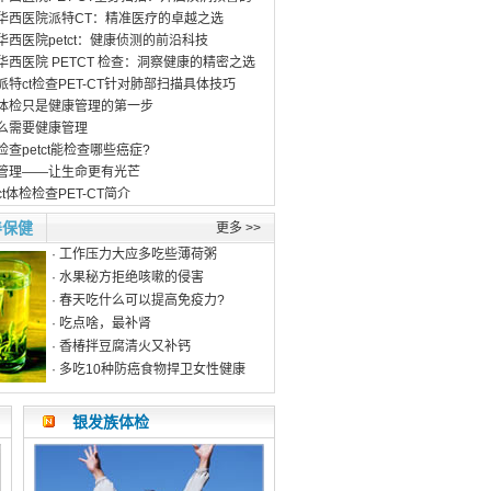
员直接可通过首页左侧“体检预约”
华西医院派特CT：精准医疗的卓越之选
能进行预约，我们会在最短的时间与
华西医院petct：健康侦测的前沿科技
联系，确定体检日期。
华西医院 PETCT 检查：洞察健康的精密之选
派特ct检查PET-CT针对肺部扫描具体技巧
套餐及PET/CT预约可通过网站进
体检只是健康管理的第一步
预约，不需要注册，我们会在最短的
么需要健康管理
间内给您回复。
检查petct能检查哪些癌症?
全身PETCT检查全身CT体检预约中心
管理——让生命更有光芒
t体检检查PET-CT简介
养保健
更多 >>
·
工作压力大应多吃些薄荷粥
·
水果秘方拒绝咳嗽的侵害
·
春天吃什么可以提高免疫力?
·
吃点啥，最补肾
·
香椿拌豆腐清火又补钙
·
多吃10种防癌食物捍卫女性健康
银发族体检