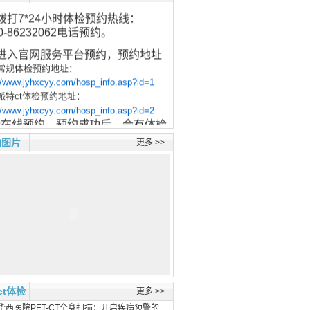
拨打7*24小时体检预约热线：
10-86232062电话预约。
、进入官网服务平台预约，预约地址
常规体检预约地址：
://www.jyhxcyy.com/hosp_info.asp?id=1
派特ct体检预约地址：
://www.jyhxcyy.com/hosp_info.asp?id=2
行在线预约，预约成功后，会有体检
员与您沟通检查日期和检查时间等详
构图片
更多 >>
事项。（推荐方式）
、打开微信，扫描下图二维码，识别
功加入“体检大健康服务中心”专属
信，进行在线预约。
ct体检
更多 >>
馨提示：
体检须提前预约，无需注
华西医院PET-CT全身扫描：开启疾病预警的