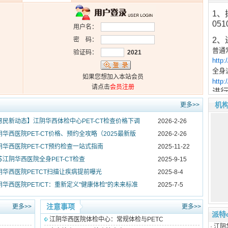
1、
05
用户名：
2
密 码：
普通
验证码：
2021
http
全身
http
如果您想加入本站会员
进
请点击
会员注册
专
机
更多>>
细
惠民新动态】江阴华西体检中心PET-CT检查价格下调
2026-2-26
3
并成
阴华西医院PET-CT价格、预约全攻略（2025最新版
2026-2-26
微
阴华西医院PET-CT预约检查一站式指南
2025-11-22
苏江阴华西医院全身PET-CT检查
2025-9-15
阴华西医院PETCT扫描让疾病提前曝光
2025-8-4
阴华西医院PET/CT：重新定义"健康体检"的未来标准
2025-7-5
注意事项
更多>>
更多>>
派特
江阴华西医院体检中心：常规体检与PETC
温
·
江阴