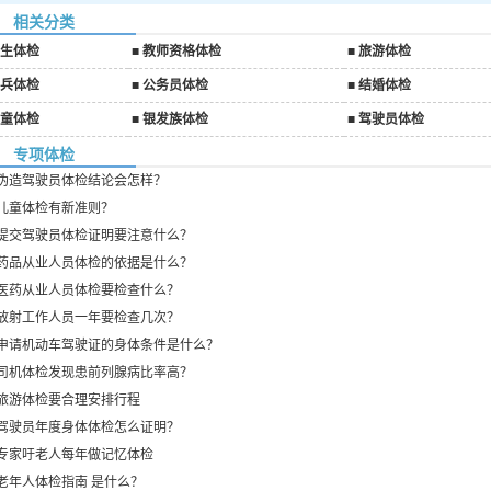
相关分类
生体检
■
教师资格体检
■
旅游体检
兵体检
■
公务员体检
■
结婚体检
童体检
■
银发族体检
■
驾驶员体检
专项体检
伪造驾驶员体检结论会怎样？
儿童体检有新准则？
提交驾驶员体检证明要注意什么？
药品从业人员体检的依据是什么？
医药从业人员体检要检查什么？
放射工作人员一年要检查几次？
申请机动车驾驶证的身体条件是什么？
司机体检发现患前列腺病比率高？
旅游体检要合理安排行程
驾驶员年度身体体检怎么证明？
专家吁老人每年做记忆体检
老年人体检指南 是什么？