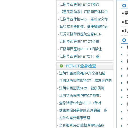
·
江阴华西医院PET-CT预约
·
【惠民新动态】江阴华西体检中
■
学
·
江阴华西体检中心：重新定义你
■
征
·
体检常识全知道：健康管理的必
■
儿
·
江苏江阴华西医院全身PET-
·
江阴华西医院PET-CT价格
·
江阴华西医院PETCT扫描让
·
江阴华西医院PET/CT：重
PET-CT全身检查
·
江阴华西医院PET-CT全身扫描
·
江阴华西医院派特CT：精准医疗的
·
江阴华西医院petct：健康侦测
·
江阴华西医院 PETCT 检查：
·
全身派特ct检查PET-CT针对
·
健康体检只是健康管理的第一步
·
为什么需要健康管理
·
全身检查petct能检查哪些癌症